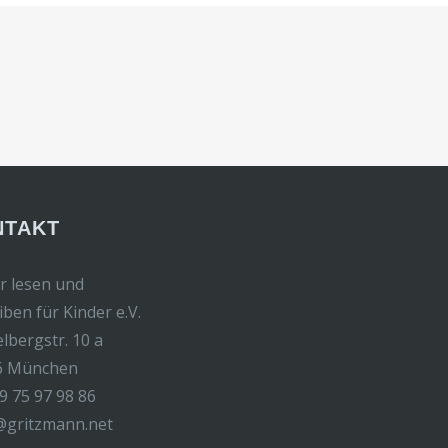
NTAKT
r lesen und
iben für Kinder e.V.
elbergstr. 10 a
6 München
9 75 97 98 86
@gritzmann.net