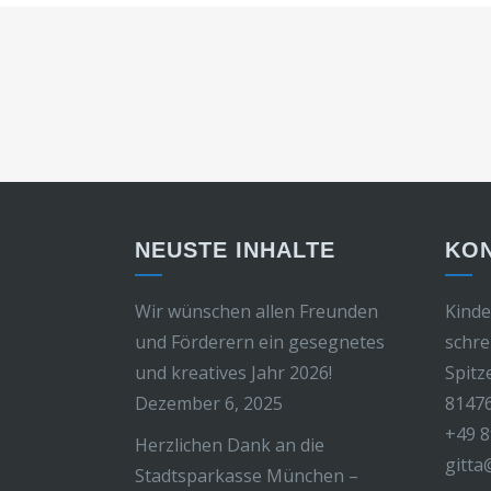
NEUSTE INHALTE
KO
Wir wünschen allen Freunden
Kinde
und Förderern ein gesegnetes
schre
und kreatives Jahr 2026!
Spitz
Dezember 6, 2025
8147
+49 8
Herzlichen Dank an die
gitta
Stadtsparkasse München –