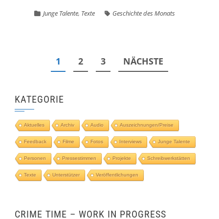
Junge Talente
,
Texte
Geschichte des Monats
Seitennummerierung
1
2
3
NÄCHSTE
der
Beiträge
KATEGORIE
Aktuelles
Archiv
Audio
Auszeichnungen/Preise
Feedback
Filme
Fotos
Interviews
Junge Talente
Personen
Pressestimmen
Projekte
Schreibwerkstätten
Texte
Unterstützer
Veröffentlichungen
CRIME TIME – WORK IN PROGRESS