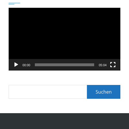
Video-
Player
00:00
05:04
Suchen
nach: