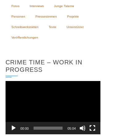
Fotos
Interviews
Junge Talente
Personen
Pressestimmen
Projekte
Schreibwerkstätten
Texte
Unterstützer
Veröffentlichungen
CRIME TIME – WORK IN
PROGRESS
Video-
Player
00:00
05:04