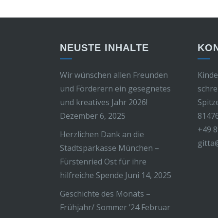
NEUSTE INHALTE
KO
Wir wünschen allen Freunden
Kinde
und Förderern ein gesegnetes
schre
und kreatives Jahr 2026!
Spitz
Dezember 6, 2025
8147
+49 8
Herzlichen Dank an die
gitta
Stadtsparkasse München –
Fürstenried Ost für ihre
hilfreiche Spende
Juni 14, 2025
Geschichte des Monats –
Frühjahr/ Sommer ’24
Februar