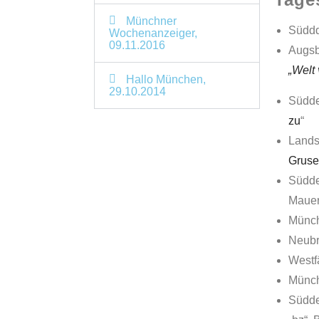
Münchner
Süddd
Wochenanzeiger,
09.11.2016
Augsb
„Welt
Hallo München,
29.10.2014
Südde
zu
“
Lands
Gruse
Südde
Mauer
Münch
Neubr
Westf
Münch
Südde