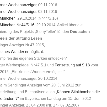
ner Wochenanzeiger
, 09.11.2016
ner Wochenanzeiger
, 03.11.2016
 München
, 29.10.2014 (Nr.44/S.16)
 München Nr.44/S.16
, 29.10.2014, Artikel über die
erung des Projekts „StorryTeller“ für den
Deutschen
reis der Stiftung Lesen
inger Anzeiger Nr.47 2015,
leines Wunder ermöglicht.
ampiren die eigenen Stärken entdecken“
ger Werbespiegel Nr.47
S.1
und
Fortsetzung auf S.13
vom
.2015: „Ein kleines Wunder ermöglicht“
ner Wochenanzeiger, 20.10.2014
ht im Sendlinger Anzeiger vom 20. Juni 2012 zur
verleihung und Buchpräsentation
„Können Stinkbomben die
verändern?“
im Bayerischen Landtag am 15. Juni 2012
inger Anzeiger, 23.04.2008 (Nr. 17), 07.02.2007,