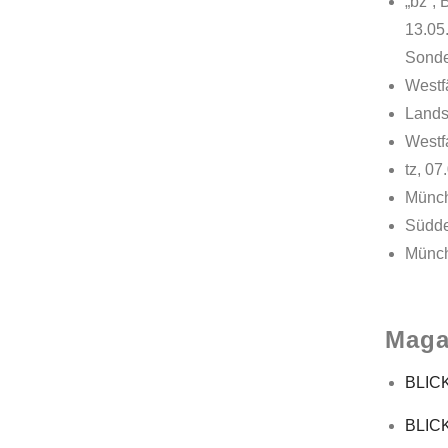
„bz“,
13.05
Sonde
Westf
Lands
Westfa
tz, 07
Münch
Südde
Münch
Maga
BLICK
BLICK