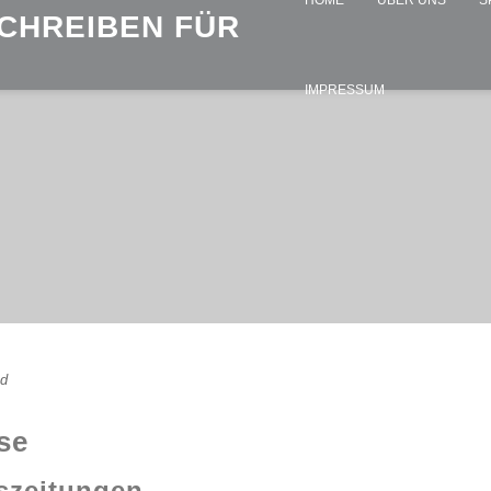
HOME
ÜBER UNS
S
SCHREIBEN FÜR
IMPRESSUM
d
se
szeitungen