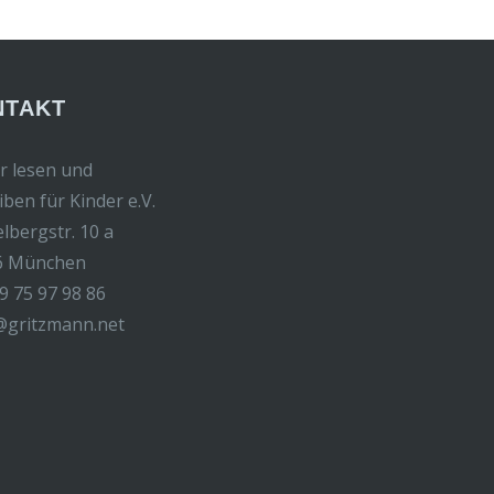
NTAKT
r lesen und
iben für Kinder e.V.
elbergstr. 10 a
6 München
9 75 97 98 86
@gritzmann.net