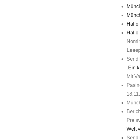
Münch
Münch
Hallo
Hallo
Nomini
Lesep
Sendl
„
Ein k
Mit V
Pasin
18.11
Münch
Beric
Preis
Welt 
Sendl