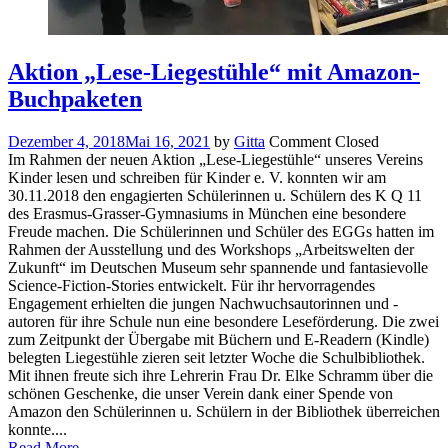
Aktion „Lese-Liegestühle“ mit Amazon-
Buchpaketen
Dezember 4, 2018
Mai 16, 2021
by
Gitta
Comment Closed
Im Rahmen der neuen Aktion „Lese-Liegestühle“ unseres Vereins
Kinder lesen und schreiben für Kinder e. V. konnten wir am
30.11.2018 den engagierten Schülerinnen u. Schülern des K Q 11
des Erasmus-Grasser-Gymnasiums in München eine besondere
Freude machen. Die Schülerinnen und Schüler des EGGs hatten im
Rahmen der Ausstellung und des Workshops „Arbeitswelten der
Zukunft“ im Deutschen Museum sehr spannende und fantasievolle
Science-Fiction-Stories entwickelt. Für ihr hervorragendes
Engagement erhielten die jungen Nachwuchsautorinnen und -
autoren für ihre Schule nun eine besondere Leseförderung. Die zwei
zum Zeitpunkt der Übergabe mit Büchern und E-Readern (Kindle)
belegten Liegestühle zieren seit letzter Woche die Schulbibliothek.
Mit ihnen freute sich ihre Lehrerin Frau Dr. Elke Schramm über die
schönen Geschenke, die unser Verein dank einer Spende von
Amazon den Schülerinnen u. Schülern in der Bibliothek überreichen
konnte....
Read More