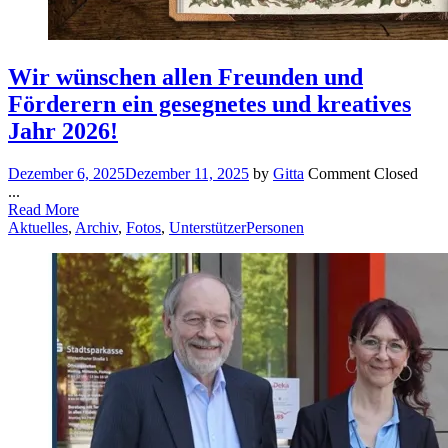
Wir wünschen allen Freunden und
Förderern ein gesegnetes und kreatives
Jahr 2026!
Dezember 6, 2025
Dezember 11, 2025
by
Gitta
Comment Closed
...
Read More
Aktuelles
,
Archiv
,
Fotos
,
Unterstützer
Personen