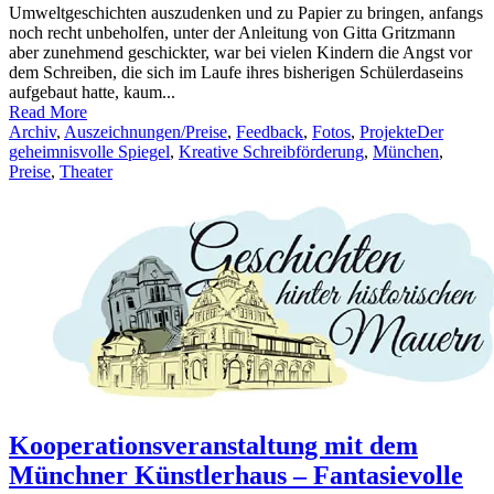
Umweltgeschichten auszudenken und zu Papier zu bringen, anfangs
noch recht unbeholfen, unter der Anleitung von Gitta Gritzmann
aber zunehmend geschickter, war bei vielen Kindern die Angst vor
dem Schreiben, die sich im Laufe ihres bisherigen Schülerdaseins
aufgebaut hatte, kaum...
Read More
Archiv
,
Auszeichnungen/Preise
,
Feedback
,
Fotos
,
Projekte
Der
geheimnisvolle Spiegel
,
Kreative Schreibförderung
,
München
,
Preise
,
Theater
Kooperationsveranstaltung mit dem
Münchner Künstlerhaus – Fantasievolle