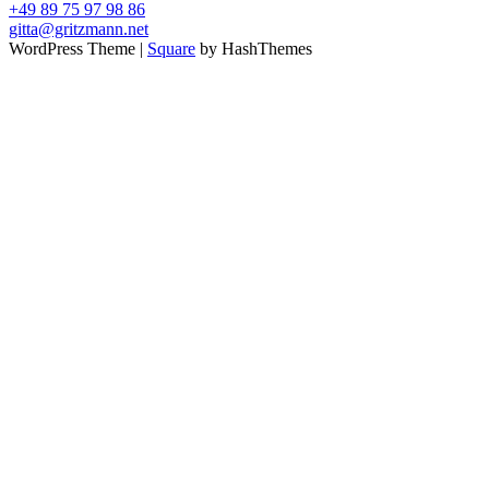
+49 89 75 97 98 86
gitta@gritzmann.net
WordPress Theme
|
Square
by HashThemes