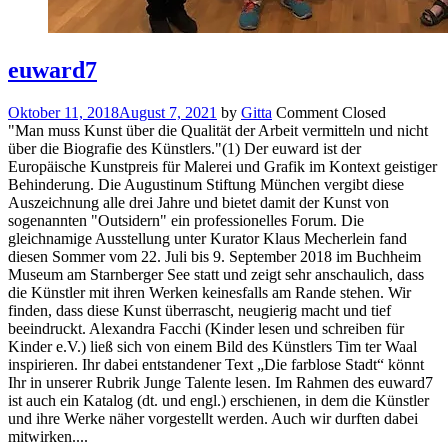
euward7
Oktober 11, 2018
August 7, 2021
by
Gitta
Comment Closed
"Man muss Kunst über die Qualität der Arbeit vermitteln und nicht
über die Biografie des Künstlers."(1) Der euward ist der
Europäische Kunstpreis für Malerei und Grafik im Kontext geistiger
Behinderung. Die Augustinum Stiftung München vergibt diese
Auszeichnung alle drei Jahre und bietet damit der Kunst von
sogenannten "Outsidern" ein professionelles Forum. Die
gleichnamige Ausstellung unter Kurator Klaus Mecherlein fand
diesen Sommer vom 22. Juli bis 9. September 2018 im Buchheim
Museum am Starnberger See statt und zeigt sehr anschaulich, dass
die Künstler mit ihren Werken keinesfalls am Rande stehen. Wir
finden, dass diese Kunst überrascht, neugierig macht und tief
beeindruckt. Alexandra Facchi (Kinder lesen und schreiben für
Kinder e.V.) ließ sich von einem Bild des Künstlers Tim ter Waal
inspirieren. Ihr dabei entstandener Text „Die farblose Stadt“ könnt
Ihr in unserer Rubrik Junge Talente lesen. Im Rahmen des euward7
ist auch ein Katalog (dt. und engl.) erschienen, in dem die Künstler
und ihre Werke näher vorgestellt werden. Auch wir durften dabei
mitwirken....