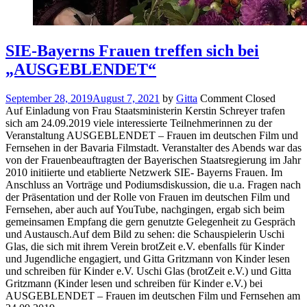
SIE-Bayerns Frauen treffen sich bei
„AUSGEBLENDET“
September 28, 2019
August 7, 2021
by
Gitta
Comment Closed
Auf Einladung von Frau Staatsministerin Kerstin Schreyer trafen
sich am 24.09.2019 viele interessierte Teilnehmerinnen zu der
Veranstaltung AUSGEBLENDET – Frauen im deutschen Film und
Fernsehen in der Bavaria Filmstadt. Veranstalter des Abends war das
von der Frauenbeauftragten der Bayerischen Staatsregierung im Jahr
2010 initiierte und etablierte Netzwerk SIE- Bayerns Frauen. Im
Anschluss an Vorträge und Podiumsdiskussion, die u.a. Fragen nach
der Präsentation und der Rolle von Frauen im deutschen Film und
Fernsehen, aber auch auf YouTube, nachgingen, ergab sich beim
gemeinsamen Empfang die gern genutzte Gelegenheit zu Gespräch
und Austausch.Auf dem Bild zu sehen: die Schauspielerin Uschi
Glas, die sich mit ihrem Verein brotZeit e.V. ebenfalls für Kinder
und Jugendliche engagiert, und Gitta Gritzmann von Kinder lesen
und schreiben für Kinder e.V. Uschi Glas (brotZeit e.V.) und Gitta
Gritzmann (Kinder lesen und schreiben für Kinder e.V.) bei
AUSGEBLENDET – Frauen im deutschen Film und Fernsehen am