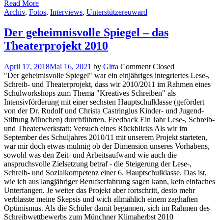
Read More
Archiv
,
Fotos
,
Interviews
,
Unterstützer
euward
Der geheimnisvolle Spiegel – das
Theaterprojekt 2010
April 17, 2018
Mai 16, 2021
by
Gitta
Comment Closed
"Der geheimisvolle Spiegel" war ein einjähriges integriertes Lese-,
Schreib- und Theaterprojekt, dass wir 2010/2011 im Rahmen eines
Schulworkshops zum Thema "Kreatives Schreiben" als
Intensivförderung mit einer sechsten Hauptschulklasse (gefördert
von der Dr. Rudolf und Christa Castringius Kinder- und Jugend-
Stiftung München) durchführten. Feedback Ein Jahr Lese-, Schreib-
und Theaterwerkstatt: Versuch eines Rückblicks Als wir im
September des Schuljahres 2010/11 mit unserem Projekt starteten,
war mir doch etwas mulmig ob der Dimension unseres Vorhabens,
sowohl was den Zeit- und Arbeitsaufwand wie auch die
anspruchsvolle Zielsetzung betraf - die Steigerung der Lese-,
Schreib- und Sozialkompetenz einer 6. Hauptschulklasse. Das ist,
wie ich aus langjähriger Berufserfahrung sagen kann, kein einfaches
Unterfangen. Je weiter das Projekt aber fortschritt, desto mehr
verblasste meine Skepsis und wich allmählich einem zaghaften
Optimismus. Als die Schüler damit begannen, sich im Rahmen des
Schreibwettbewerbs zum Münchner Klimaherbst 2010