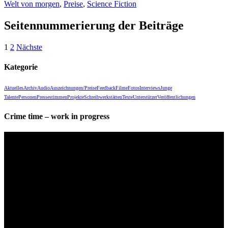
Welt von morgen
,
Preise
,
Science Fiction
Seitennummerierung der Beiträge
1
2
Nächste
Kategorie
Aktuelles
Archiv
Audio
Auszeichnungen/Preise
Feedback
Filme
Fotos
Interviews
Junge
Talente
Personen
Pressestimmen
Projekte
Schreibwerkstätten
Texte
Unterstützer
Veröffentlichungen
Crime time – work in progress
Video-
Player