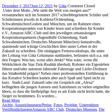
Dezember 1, 2017
Juni 12, 2021
by
Gitta
Comment Closed
Unter dem Motto „Wie sieht die Welt von morgen aus?“
versammelten sich im Sommer 2017 schreibbegeisterte Schüler und
Schülerinnen jeweils in Koblenz/Ochtendung,
Schwabmünchen/Graben und München, um im Rahmen eines
Kooperationsprojekts von Kinder lesen und schreiben für Kinder
e.V., Amazon ABC Club und den jeweiligen ortsansässigen
Kooperationspartnern (Jugendhilfe Ochtendung, Stadt
Schwabmünchen, Deutsches Museum München) fantasievolle,
spannende und witzige Geschichten über unser Leben in der
Zukunft zu schreiben. Die eintägigen Ferienworkshops, die unter
der Leitung von Gitta Gritzmann stattfanden, befassten sich u.a. mit
den Fragen: Was tun, wenn alles denkt? Was wäre, wenn die
Wirklichkeit die Star-Trek-Realität überholt, Roboter ein Eigenleben
führen und/oder autonom fahrende Fahrzeuge und Liefer-Drohnen
das Straßenbild prägen? Neben einer professionellen Einführung in
das Kreative Schreiben kamen aber auch Spaß und Spiel nicht zu
kurz. Stadt-Land- Zukunft oder ein Gespräch mit „Alexa“
beflügelten die jungen Autoren und Autorinnen zu vielen originellen
Ideen, so dass die fünfköpfige Jury es am Ende nicht leicht hatte, die
Sieger zu bestimmen. Es wurden...
Read More
Archiv
,
Auszeichnungen/Preise
,
Fotos
,
Projekte
,
Unterstützer
,
Veröffentlichungen
Amazon ABC Club
,
Deutsches Museum
,
Die