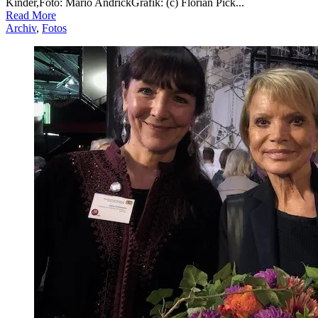
Kinder,Foto: Mario AndrickGrafik: (c) Florian Pick...
Read More
Archiv
,
Fotos