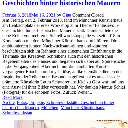
Geschichten hinter historischen Mauern
Februar 6, 2018
Mai 16, 2021
by
Gitta
Comment Closed
Am Freitag, den 2. Februar 2018, fand im Münchner Künstlerhaus
am Lenbachplatz der erste Workshop zum Thema "Fantasievolle
Geschichten hinter historischen Mauern" statt. Damit startete die
neue Reihe von mehreren Schreibworkshops, die wir seit 2018 in
Kooperation mit dem Münchner Künstlerhaus durchführen. Die
ambitionierten jungen Nachwuchsautorinnen und -autoren
beschäftigten sich im Rahmen einer allgemeinen Einführung in die
Thematik des Kreativen Schreibens auch mit den historischen
Begebenheiten des Hauses und begaben sich dabei auf Spurensuche
in die Vergangenheit. Aber nicht nur die namhaften Künstler
vergangener Epochen und mysteriöse, antike Gemälde dienten der
Inspiration der Teilnehmer. Besonders gefreut hat es uns, dass die
prämierte Künstlerin Laura Schwörer aus Kiel zu Gast war und uns
eine Auswahl ihrer Bilder vorgestellt hat. Wir danken Marcus Schlaf
(Fotograf) für die schönen Fotos. Zurück Weiter...
Read More
Archiv
,
Fotos
,
Projekte
,
Schreibwerkstätten
Geschichten hinter
historischen Mauern
,
München
,
Münchner Künstlerhaus
,
Schreibwerkstatt