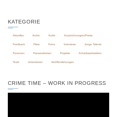
KATEGORIE
Aktuelles
Archiv
Audio
Auszeichnungen/Preise
Feedback
Filme
Fotos
Interviews
Junge Talente
Personen
Pressestimmen
Projekte
Schreibwerkstätten
Texte
Unterstützer
Veröffentlichungen
CRIME TIME – WORK IN PROGRESS
Video-
Player