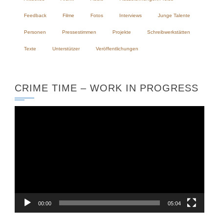
Feedback
Filme
Fotos
Interviews
Junge Talente
Personen
Pressestimmen
Projekte
Schreibwerkstätten
Texte
Unterstützer
Veröffentlichungen
CRIME TIME – WORK IN PROGRESS
Video-
Player
00:00
05:04