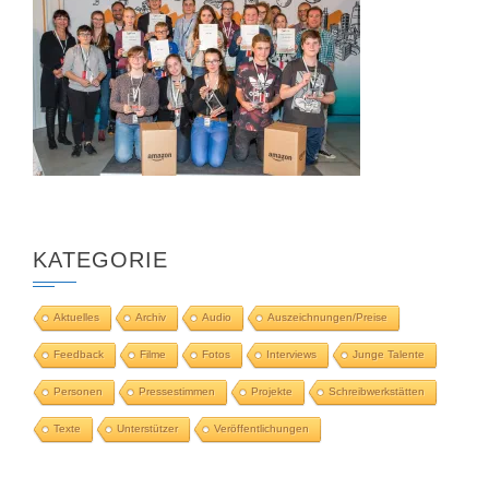
KATEGORIE
Aktuelles
Archiv
Audio
Auszeichnungen/Preise
Feedback
Filme
Fotos
Interviews
Junge Talente
Personen
Pressestimmen
Projekte
Schreibwerkstätten
Texte
Unterstützer
Veröffentlichungen