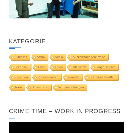
KATEGORIE
Aktuelles
Archiv
Audio
Auszeichnungen/Preise
Feedback
Filme
Fotos
Interviews
Junge Talente
Personen
Pressestimmen
Projekte
Schreibwerkstätten
Texte
Unterstützer
Veröffentlichungen
CRIME TIME – WORK IN PROGRESS
Video-