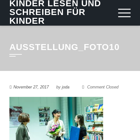
KINDER LESEN UND
Skip
SCHREIBEN FÜR
to
KINDER
content
AUSSTELLUNG_FOTO10
November 27, 2017
by
joda
Comment Closed