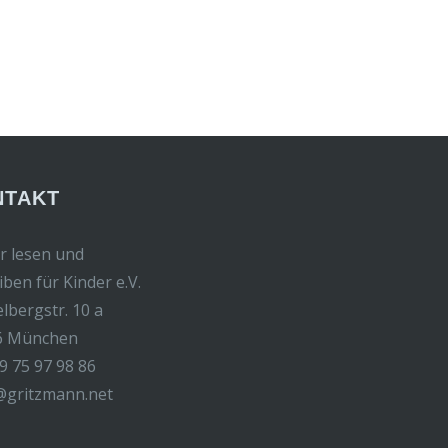
NTAKT
r lesen und
iben für Kinder e.V.
elbergstr. 10 a
6 München
9 75 97 98 86
@gritzmann.net