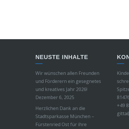
NEUSTE INHALTE
KO
Wir wünschen allen Freunden
Kinde
und Förderern ein gesegnetes
schre
und kreatives Jahr 2026!
Spitz
Dezember 6, 2025
8147
+49 8
Herzlichen Dank an die
gitta
Stadtsparkasse München –
Fürstenried Ost für ihre