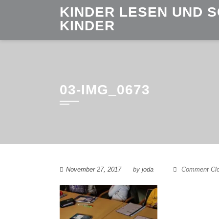
Skip
KINDER LESEN UND 
to
KINDER
content
03-IMG_0673
November 27, 2017
by
joda
Comment Cl