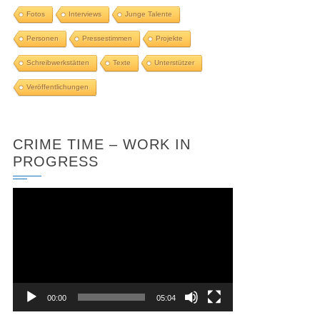
Fotos
Interviews
Junge Talente
Personen
Pressestimmen
Projekte
Schreibwerkstätten
Texte
Unterstützer
Veröffentlichungen
CRIME TIME – WORK IN
PROGRESS
Video-
Player
00:00
05:04