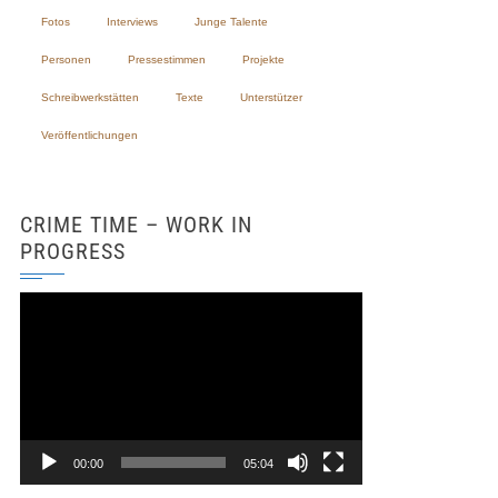
Fotos
Interviews
Junge Talente
Personen
Pressestimmen
Projekte
Schreibwerkstätten
Texte
Unterstützer
Veröffentlichungen
CRIME TIME – WORK IN
PROGRESS
Video-
Player
00:00
05:04