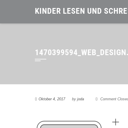
Skip
KINDER LESEN UND SCHRE
to
content
1470399594_WEB_DESIGN
Oktober 4, 2017
by
joda
Comment Close