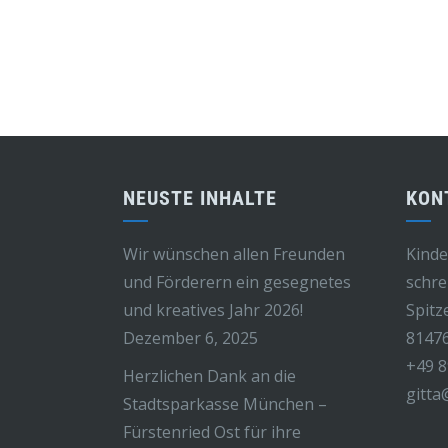
NEUSTE INHALTE
KON
Wir wünschen allen Freunden
Kinde
und Förderern ein gesegnetes
schre
und kreatives Jahr 2026!
Spitz
Dezember 6, 2025
8147
+49 8
Herzlichen Dank an die
gitta
Stadtsparkasse München –
Fürstenried Ost für ihre