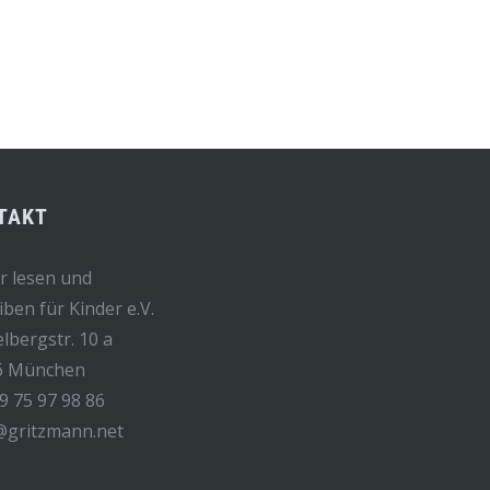
TAKT
r lesen und
iben für Kinder e.V.
elbergstr. 10 a
6 München
9 75 97 98 86
@gritzmann.net