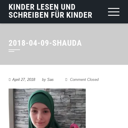
Skip
KINDER LESEN UND
to
SCHREIBEN FÜR KINDER
content
2018-04-09-SHAUDA
April 27, 2018
by
Sas
Comment Closed