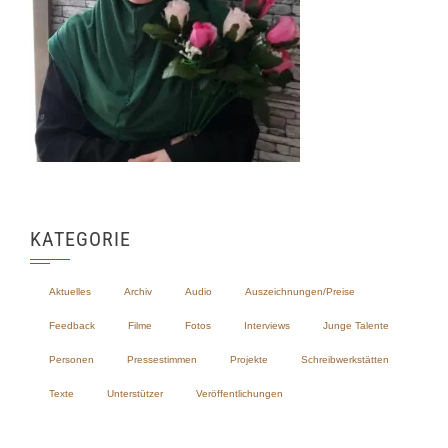
KATEGORIE
Aktuelles
Archiv
Audio
Auszeichnungen/Preise
Feedback
Filme
Fotos
Interviews
Junge Talente
Personen
Pressestimmen
Projekte
Schreibwerkstätten
Texte
Unterstützer
Veröffentlichungen