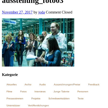
ausstellung_foto03
November 27, 2017
by
joda
Comment Closed
Kategorie
Aktuelles
Archiv
Audio
Auszeichnungen/Preise
Feedback
Filme
Fotos
Interviews
Junge Talente
Personen
Pressestimmen
Projekte
Schreibwerkstätten
Texte
Unterstützer
Veröffentlichungen