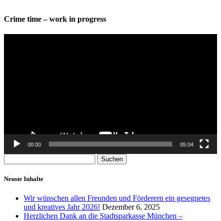
Crime time – work in progress
Video-
Player
00:00
05:04
Suchen
nach:
Neuste Inhalte
Wir wünschen allen Freunden und Förderern ein gesegnetes
und kreatives Jahr 2026!
Dezember 6, 2025
Herzlichen Dank an die Stadtsparkasse München –