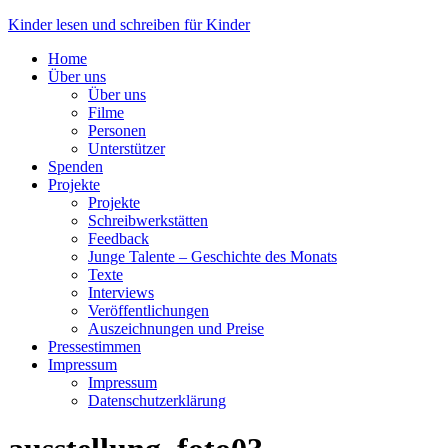
Skip
Kinder lesen und schreiben für Kinder
to
Home
content
Über uns
Über uns
Filme
Personen
Unterstützer
Spenden
Projekte
Projekte
Schreibwerkstätten
Feedback
Junge Talente – Geschichte des Monats
Texte
Interviews
Veröffentlichungen
Auszeichnungen und Preise
Pressestimmen
Impressum
Impressum
Datenschutzerklärung