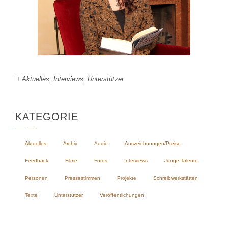
Aktuelles
,
Interviews
,
Unterstützer
KATEGORIE
Aktuelles
Archiv
Audio
Auszeichnungen/Preise
Feedback
Filme
Fotos
Interviews
Junge Talente
Personen
Pressestimmen
Projekte
Schreibwerkstätten
Texte
Unterstützer
Veröffentlichungen