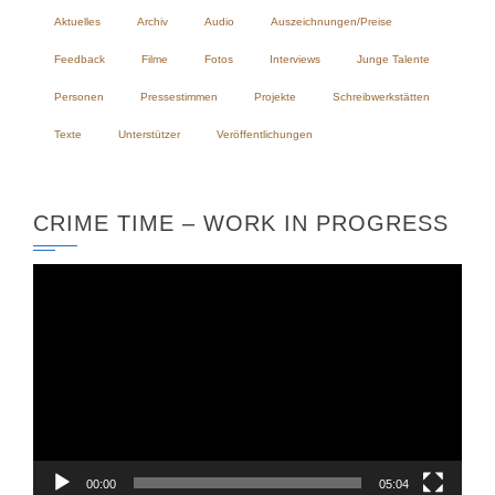
Aktuelles
Archiv
Audio
Auszeichnungen/Preise
Feedback
Filme
Fotos
Interviews
Junge Talente
Personen
Pressestimmen
Projekte
Schreibwerkstätten
Texte
Unterstützer
Veröffentlichungen
CRIME TIME – WORK IN PROGRESS
Video-
Player
00:00
05:04