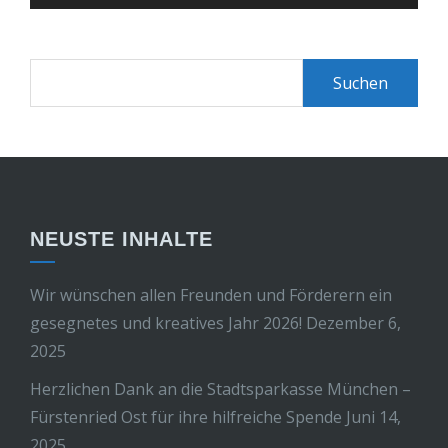
Suchen
nach:
NEUSTE INHALTE
Wir wünschen allen Freunden und Förderern ein
gesegnetes und kreatives Jahr 2026!
Dezember 6,
2025
Herzlichen Dank an die Stadtsparkasse München –
Fürstenried Ost für ihre hilfreiche Spende
Juni 14,
2025