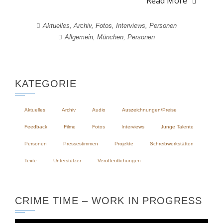
Read More
Aktuelles
,
Archiv
,
Fotos
,
Interviews
,
Personen
Allgemein
,
München
,
Personen
KATEGORIE
Aktuelles
Archiv
Audio
Auszeichnungen/Preise
Feedback
Filme
Fotos
Interviews
Junge Talente
Personen
Pressestimmen
Projekte
Schreibwerkstätten
Texte
Unterstützer
Veröffentlichungen
CRIME TIME – WORK IN PROGRESS