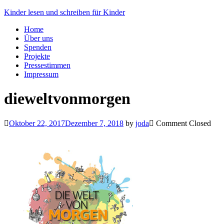
Skip
Kinder lesen und schreiben für Kinder
to
Home
content
Über uns
Spenden
Projekte
Pressestimmen
Impressum
dieweltvonmorgen
Oktober 22, 2017
Dezember 7, 2018
by
joda
Comment Closed