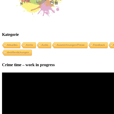
Kategorie
Aktuelles
Archiv
Audio
Auszeichnungen/Preise
Feedback
Veröffentlichungen
Crime time – work in progress
Video-
Player