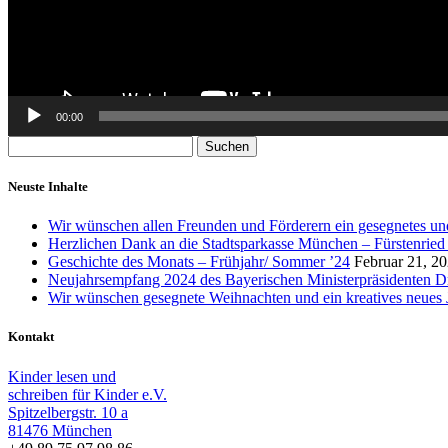
00:00
Suchen
nach:
Neuste Inhalte
Wir wünschen allen Freunden und Förderern ein gesegnetes und
Herzlichen Dank an die Stadtsparkasse München – Fürstenried O
Geschichte des Monats – Frühjahr/ Sommer ’24
Februar 21, 2
Neujahrsempfang 2024 des Bayerischen Ministerpräsidenten D
Wir wünschen gesegnete Weihnachten und ein kreatives neues 
Kontakt
Kinder lesen und
schreiben für Kinder e.V.
Spitzelbergstr. 10 a
81476 München