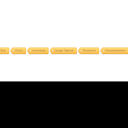
Filme
Fotos
Interviews
Junge Talente
Personen
Pressestimmen