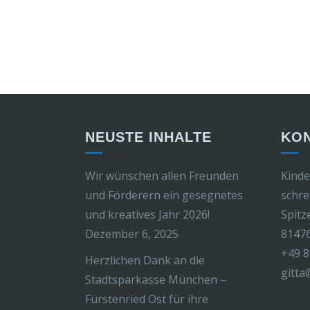
NEUSTE INHALTE
KO
Wir wünschen allen Freunden
Kinde
und Förderern ein gesegnetes
schre
und kreatives Jahr 2026!
Spitz
Dezember 6, 2025
8147
+49 8
Herzlichen Dank an die
gitta
Stadtsparkasse München –
Fürstenried Ost für ihre