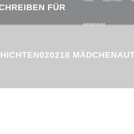
HOME
ÜBER UNS
S
SCHREIBEN FÜR
IMPRESSUM
HICHTEN020218 MÄDCHENAU