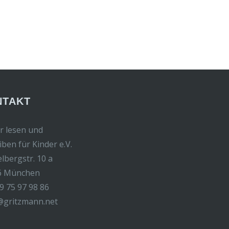
NTAKT
r lesen und
iben für Kinder e.V.
elbergstr. 10 a
6 München
9 75 97 98 86
@gritzmann.net