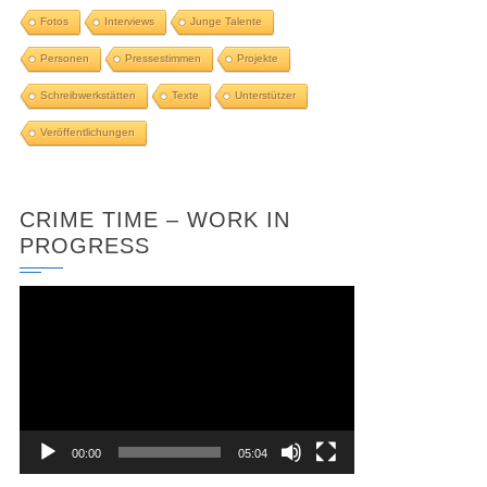
Fotos
Interviews
Junge Talente
Personen
Pressestimmen
Projekte
Schreibwerkstätten
Texte
Unterstützer
Veröffentlichungen
CRIME TIME – WORK IN
PROGRESS
Video-
Player
00:00
05:04