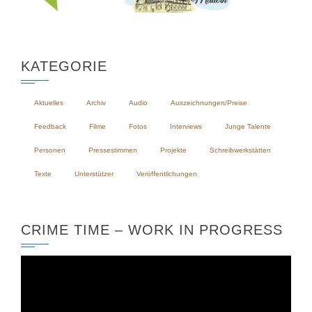
KATEGORIE
Aktuelles
Archiv
Audio
Auszeichnungen/Preise
Feedback
Filme
Fotos
Interviews
Junge Talente
Personen
Pressestimmen
Projekte
Schreibwerkstätten
Texte
Unterstützer
Veröffentlichungen
CRIME TIME – WORK IN PROGRESS
Video-
Player