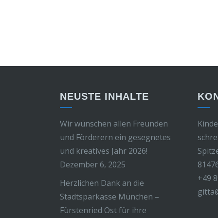
NEUSTE INHALTE
KO
Wir wünschen allen Freunden
Kinde
und Förderern ein gesegnetes
schre
und kreatives Jahr 2026!
Spitz
Dezember 6, 2025
8147
+49 8
Herzlichen Dank an die
gitta
Stadtsparkasse München –
Fürstenried Ost für ihre