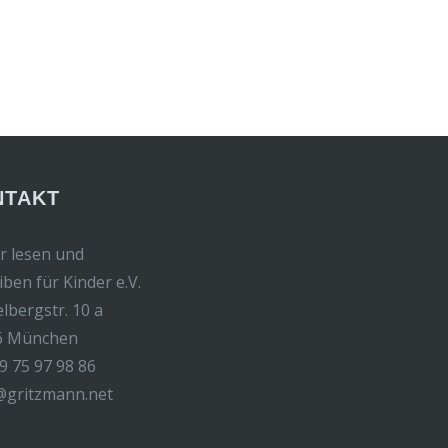
NTAKT
r lesen und
iben für Kinder e.V.
elbergstr. 10 a
6 München
9 75 97 98 86
@gritzmann.net