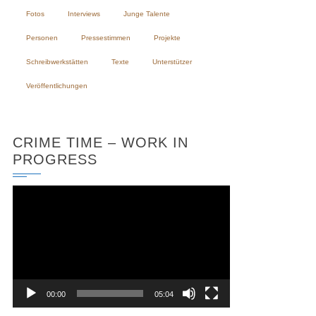
Fotos
Interviews
Junge Talente
Personen
Pressestimmen
Projekte
Schreibwerkstätten
Texte
Unterstützer
Veröffentlichungen
CRIME TIME – WORK IN
PROGRESS
Video-
Player
00:00
05:04