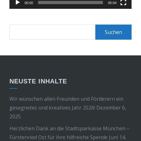
00:00
05:04
Suchen
nach:
NEUSTE INHALTE
Wir wünschen allen Freunden und Förderern ein
gesegnetes und kreatives Jahr 2026!
Dezember 6,
2025
Herzlichen Dank an die Stadtsparkasse München –
Fürstenried Ost für ihre hilfreiche Spende
Juni 14,