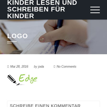
KINDER LESEN UND
Skip
SCHREIBEN FÜR
to
KINDER
content
LOGO
Mai 28, 2016
by
joda
No Comments
SCHREIBE EINEN KOMMENTAR