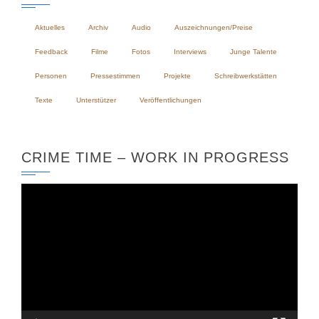
Aktuelles
Archiv
Audio
Auszeichnungen/Preise
Feedback
Filme
Fotos
Interviews
Junge Talente
Personen
Pressestimmen
Projekte
Schreibwerkstätten
Texte
Unterstützer
Veröffentlichungen
CRIME TIME – WORK IN PROGRESS
Video-
Player