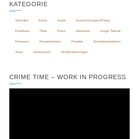
KATEGORIE
Aktuelles
Archiv
Audio
Auszeichnungen/Preise
Feedback
Filme
Fotos
Interviews
Junge Talente
Personen
Pressestimmen
Projekte
Schreibwerkstätten
Texte
Unterstützer
Veröffentlichungen
CRIME TIME – WORK IN PROGRESS
Video-
Player