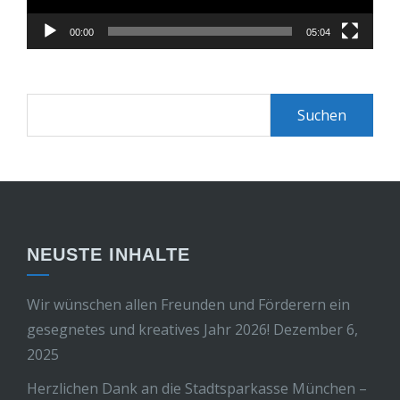
00:00
05:04
Suchen
nach:
NEUSTE INHALTE
Wir wünschen allen Freunden und Förderern ein
gesegnetes und kreatives Jahr 2026!
Dezember 6,
2025
Herzlichen Dank an die Stadtsparkasse München –