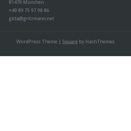
81476 München
+49 89 75 97 98 86
gitta@gritzmann.net
WordPress Theme
|
Square
by HashThemes