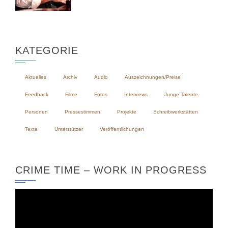
KATEGORIE
Aktuelles
Archiv
Audio
Auszeichnungen/Preise
Feedback
Filme
Fotos
Interviews
Junge Talente
Personen
Pressestimmen
Projekte
Schreibwerkstätten
Texte
Unterstützer
Veröffentlichungen
CRIME TIME – WORK IN PROGRESS
Video-
Player