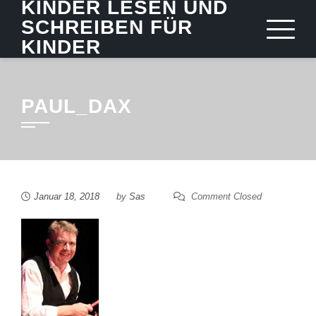
KINDER LESEN UND
Skip
SCHREIBEN FÜR
to
KINDER
content
PAUL_DAX
Januar 18, 2018
by
Sas
Comment Closed